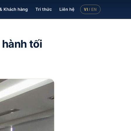
& Khách hàng
Tri thức
Liên hệ
VI
/
EN
 hành tối